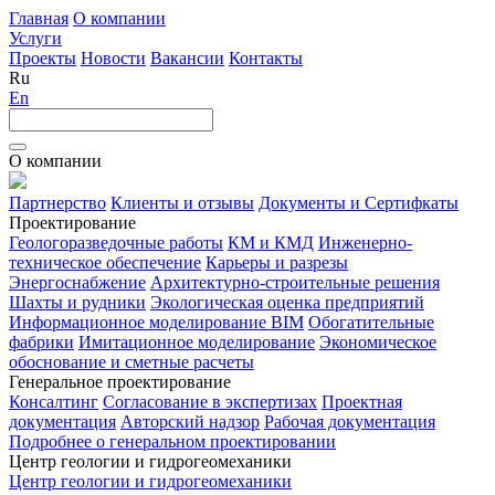
Главная
О компании
Услуги
Проекты
Новости
Вакансии
Контакты
Ru
En
О компании
Партнерство
Клиенты и отзывы
Документы и Сертифкаты
Проектирование
Геологоразведочные работы
КМ и КМД
Инженерно-
техническое обеспечение
Карьеры и разрезы
Энергоснабжение
Архитектурно-строительные решения
Шахты и рудники
Экологическая оценка предприятий
Информационное моделирование BIM
Обогатительные
фабрики
Имитационное моделирование
Экономическое
обоснование и сметные расчеты
Генеральное проектирование
Консалтинг
Согласование в экспертизах
Проектная
документация
Авторский надзор
Рабочая документация
Подробнее о генеральном проектировании
Центр геологии и гидрогеомеханики
Центр геологии и гидрогеомеханики