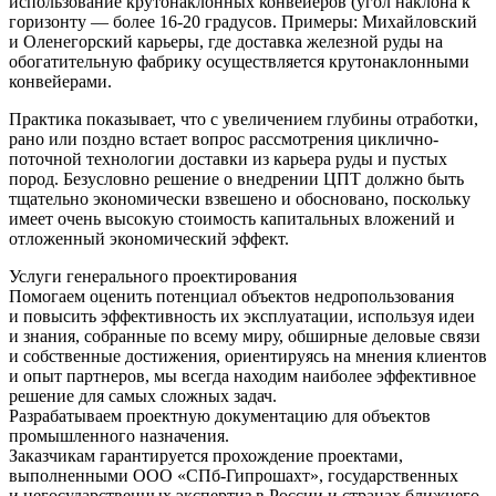
использование крутонаклонных конвейеров (угол наклона к
горизонту — более 16-20 градусов. Примеры: Михайловский
и Оленегорский карьеры, где доставка железной руды на
обогатительную фабрику осуществляется крутонаклонными
конвейерами.
Практика показывает, что с увеличением глубины отработки,
рано или поздно встает вопрос рассмотрения циклично-
поточной технологии доставки из карьера руды и пустых
пород. Безусловно решение о внедрении ЦПТ должно быть
тщательно экономически взвешено и обосновано, поскольку
имеет очень высокую стоимость капитальных вложений и
отложенный экономический эффект.
Услуги генерального проектирования
Помогаем оценить потенциал объектов недропользования
и повысить эффективность их эксплуатации, используя идеи
и знания, собранные по всему миру, обширные деловые связи
и собственные достижения, ориентируясь на мнения клиентов
и опыт партнеров, мы всегда находим наиболее эффективное
решение для самых сложных задач.
Разрабатываем проектную документацию для объектов
промышленного назначения.
Заказчикам гарантируется прохождение проектами,
выполненными ООО «СПб-Гипрошахт», государственных
и негосударственных экспертиз в России и странах ближнего