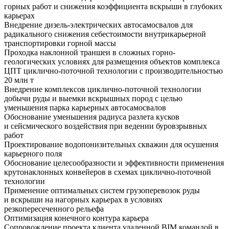
горных работ и снижения коэффициента вскрыши в глубоких
карьерах
Внедрение дизель-электрических автосамосвалов для
радикального снижения себестоимости внутрикарьерной
транспортировки горной массы
Проходка наклонной траншеи в сложных горно-
геологических условиях для размещения объектов комплекса
ЦПТ циклично-поточной технологии с производительностью
20 млн т
Внедрение комплексов циклично-поточной технологии
добычи руды и выемки вскрышных пород с целью
уменьшения парка карьерных автосамосвалов
Обоснование уменьшения радиуса разлета кусков
и сейсмического воздействия при ведении буровзрывных
работ
Проектирование водопонизительных скважин для осушения
карьерного поля
Обоснование целесообразности и эффективности применения
крутонаклонных конвейеров в схемах циклично-поточной
технологии
Применение оптимальных систем грузоперевозок руды
и вскрыши на нагорных карьерах в условиях
резкопересеченного рельефа
Оптимизация конечного контура карьера
Сопровождение проекта клиента удаленной BIM командой в