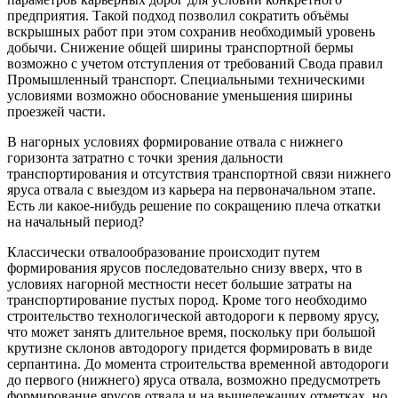
предприятия. Такой подход позволил сократить объёмы
вскрышных работ при этом сохранив необходимый уровень
добычи. Снижение общей ширины транспортной бермы
возможно с учетом отступления от требований Свода правил
Промышленный транспорт. Специальными техническими
условиями возможно обоснование уменьшения ширины
проезжей части.
В нагорных условиях формирование отвала с нижнего
горизонта затратно с точки зрения дальности
транспортирования и отсутствия транспортной связи нижнего
яруса отвала с выездом из карьера на первоначальном этапе.
Есть ли какое-нибудь решение по сокращению плеча откатки
на начальный период?
Классически отвалообразование происходит путем
формирования ярусов последовательно снизу вверх, что в
условиях нагорной местности несет большие затраты на
транспортирование пустых пород. Кроме того необходимо
строительство технологической автодороги к первому ярусу,
что может занять длительное время, поскольку при большой
крутизне склонов автодорогу придется формировать в виде
серпантина. До момента строительства временной автодороги
до первого (нижнего) яруса отвала, возможно предусмотреть
формирование ярусов отвала и на вышележащих отметках, но