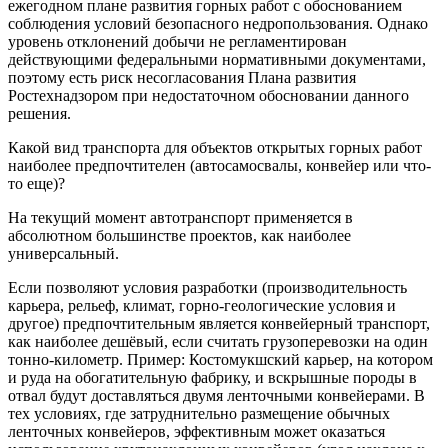
ежегодном плане развития горных работ с обоснованием
соблюдения условий безопасного недропользования. Однако
уровень отклонений добычи не регламентирован
действующими федеральными нормативными документами,
поэтому есть риск несогласования Плана развития
Ростехнадзором при недостаточном обосновании данного
решения.
Какой вид транспорта для объектов открытых горных работ
наиболее предпочтителен (автосамосвалы, конвейер или что-
то еще)?
На текущий момент автотранспорт применяется в
абсолютном большинстве проектов, как наиболее
универсальный.
Если позволяют условия разработки (производительность
карьера, рельеф, климат, горно-геологические условия и
другое) предпочтительным является конвейерный транспорт,
как наиболее дешёвый, если считать грузоперевозки на один
тонно-километр. Пример: Костомукшский карьер, на котором
и руда на обогатительную фабрику, и вскрышные породы в
отвал будут доставляться двумя ленточными конвейерами. В
тех условиях, где затруднительно размещение обычных
ленточных конвейеров, эффективным может оказаться