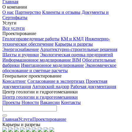
Главная
О компании
О нас
Партнерство
Клиенты и отзывы
Документы и
Сертифкаты
Услуги
Все услуги
Проектирование
Геологоразведочные работы
КМ и КМД
Инженерно-
техническое обеспечение
Карьеры и разрезы
Энергоснабжение
Архитектурно-строительные решения
Шахты и рудники
Экологическая оценка предприятий
Информационное моделирование BIM
Обогатительные
фабрики
Имитационное моделирование
Экономическое
обоснование и сметные расчеты
Генеральное проектирование
Консалтинг
Согласование в экспертизах
Проектная
документация
Авторский надзор
Рабочая документация
Центр геологии и гидрогеомеханики
Центр геологии и гидрогеомеханики
Проекты
Новости
Вакансии
Контакты
Главная
Услуги
Проектирование
Карьеры и разрезы