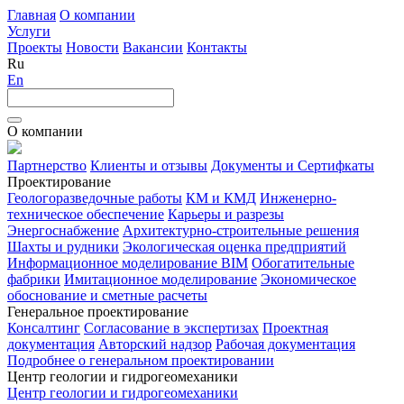
Главная
О компании
Услуги
Проекты
Новости
Вакансии
Контакты
Ru
En
О компании
Партнерство
Клиенты и отзывы
Документы и Сертифкаты
Проектирование
Геологоразведочные работы
КМ и КМД
Инженерно-
техническое обеспечение
Карьеры и разрезы
Энергоснабжение
Архитектурно-строительные решения
Шахты и рудники
Экологическая оценка предприятий
Информационное моделирование BIM
Обогатительные
фабрики
Имитационное моделирование
Экономическое
обоснование и сметные расчеты
Генеральное проектирование
Консалтинг
Согласование в экспертизах
Проектная
документация
Авторский надзор
Рабочая документация
Подробнее о генеральном проектировании
Центр геологии и гидрогеомеханики
Центр геологии и гидрогеомеханики