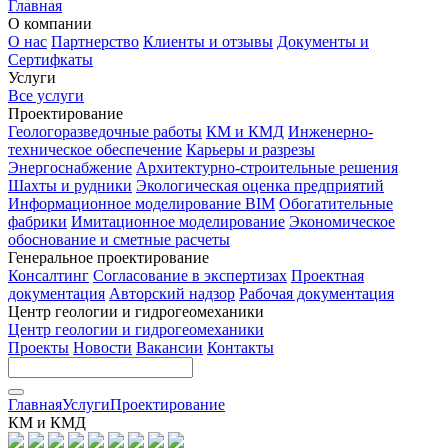
Главная
О компании
О нас
Партнерство
Клиенты и отзывы
Документы и
Сертифкаты
Услуги
Все услуги
Проектирование
Геологоразведочные работы
КМ и КМД
Инженерно-
техническое обеспечение
Карьеры и разрезы
Энергоснабжение
Архитектурно-строительные решения
Шахты и рудники
Экологическая оценка предприятий
Информационное моделирование BIM
Обогатительные
фабрики
Имитационное моделирование
Экономическое
обоснование и сметные расчеты
Генеральное проектирование
Консалтинг
Согласование в экспертизах
Проектная
документация
Авторский надзор
Рабочая документация
Центр геологии и гидрогеомеханики
Центр геологии и гидрогеомеханики
Проекты
Новости
Вакансии
Контакты
Главная
Услуги
Проектирование
КМ и КМД