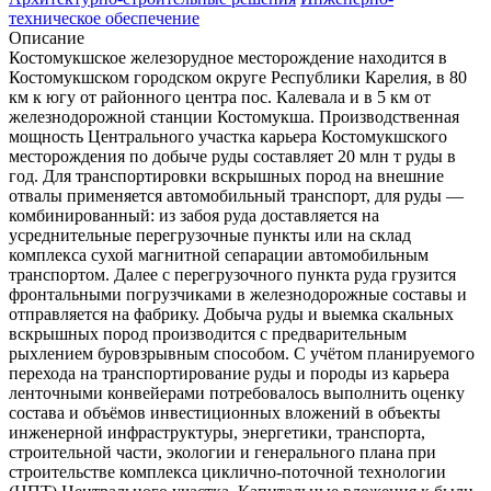
техническое обеспечение
Описание
Костомукшское железорудное месторождение находится в
Костомукшском городском округе Республики Карелия, в 80
км к югу от районного центра пос. Калевала и в 5 км от
железнодорожной станции Костомукша. Производственная
мощность Центрального участка карьера Костомукшского
месторождения по добыче руды составляет 20 млн т руды в
год. Для транспортировки вскрышных пород на внешние
отвалы применяется автомобильный транспорт, для руды —
комбинированный: из забоя руда доставляется на
усреднительные перегрузочные пункты или на склад
комплекса сухой магнитной сепарации автомобильным
транспортом. Далее с перегрузочного пункта руда грузится
фронтальными погрузчиками в железнодорожные составы и
отправляется на фабрику. Добыча руды и выемка скальных
вскрышных пород производится с предварительным
рыхлением буровзрывным способом. С учётом планируемого
перехода на транспортирование руды и породы из карьера
ленточными конвейерами потребовалось выполнить оценку
состава и объёмов инвестиционных вложений в объекты
инженерной инфраструктуры, энергетики, транспорта,
строительной части, экологии и генерального плана при
строительстве комплекса циклично-поточной технологии