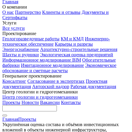
Главная
О компании
О нас
Партнерство
Клиенты и отзывы
Документы и
Сертифкаты
Услуги
Все услуги
Проектирование
Геологоразведочные работы
КМ и КМД
Инженерно-
техническое обеспечение
Карьеры и разрезы
Энергоснабжение
Архитектурно-строительные решения
Шахты и рудники
Экологическая оценка предприятий
Информационное моделирование BIM
Обогатительные
фабрики
Имитационное моделирование
Экономическое
обоснование и сметные расчеты
Генеральное проектирование
Консалтинг
Согласование в экспертизах
Проектная
документация
Авторский надзор
Рабочая документация
Центр геологии и гидрогеомеханики
Центр геологии и гидрогеомеханики
Проекты
Новости
Вакансии
Контакты
Главная
Проекты
Укрупнённая оценка состава и объёмов инвестиционных
вложений в объекты инженерной инфраструктуры,