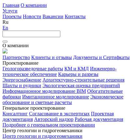
Главная
О компании
Услуги
Проекты
Новости
Вакансии
Контакты
Ru
En
О компании
Партнерство
Клиенты и отзывы
Документы и Сертифкаты
Проектирование
Геологоразведочные работы
КМ и КМД
Инженерно-
техническое обеспечение
Карьеры и разрезы
Энергоснабжение
Архитектурно-строительные решения
Шахты и рудники
Экологическая оценка предприятий
Информационное моделирование BIM
Обогатительные
фабрики
Имитационное моделирование
Экономическое
обоснование и сметные расчеты
Генеральное проектирование
Консалтинг
Согласование в экспертизах
Проектная
документация
Авторский надзор
Рабочая документация
Подробнее о генеральном проектировании
Центр геологии и гидрогеомеханики
Центр геологии и гидрогеомеханики