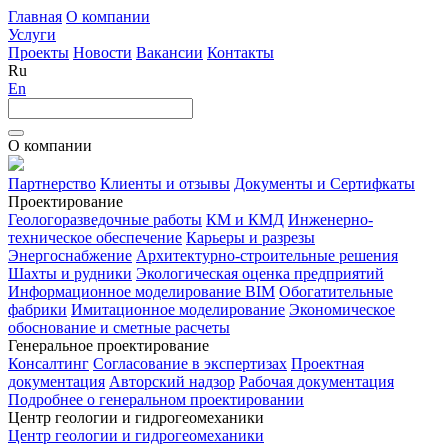
Главная
О компании
Услуги
Проекты
Новости
Вакансии
Контакты
Ru
En
О компании
Партнерство
Клиенты и отзывы
Документы и Сертифкаты
Проектирование
Геологоразведочные работы
КМ и КМД
Инженерно-
техническое обеспечение
Карьеры и разрезы
Энергоснабжение
Архитектурно-строительные решения
Шахты и рудники
Экологическая оценка предприятий
Информационное моделирование BIM
Обогатительные
фабрики
Имитационное моделирование
Экономическое
обоснование и сметные расчеты
Генеральное проектирование
Консалтинг
Согласование в экспертизах
Проектная
документация
Авторский надзор
Рабочая документация
Подробнее о генеральном проектировании
Центр геологии и гидрогеомеханики
Центр геологии и гидрогеомеханики