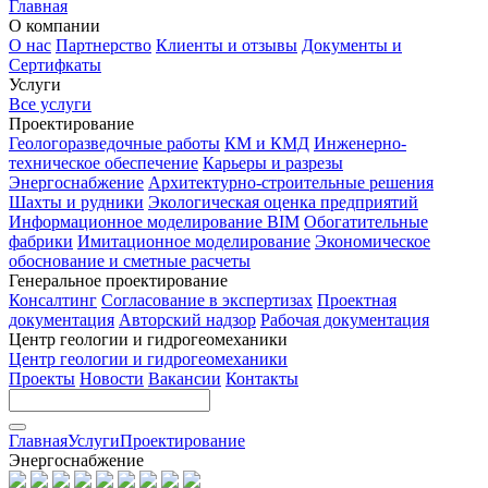
Главная
О компании
О нас
Партнерство
Клиенты и отзывы
Документы и
Сертифкаты
Услуги
Все услуги
Проектирование
Геологоразведочные работы
КМ и КМД
Инженерно-
техническое обеспечение
Карьеры и разрезы
Энергоснабжение
Архитектурно-строительные решения
Шахты и рудники
Экологическая оценка предприятий
Информационное моделирование BIM
Обогатительные
фабрики
Имитационное моделирование
Экономическое
обоснование и сметные расчеты
Генеральное проектирование
Консалтинг
Согласование в экспертизах
Проектная
документация
Авторский надзор
Рабочая документация
Центр геологии и гидрогеомеханики
Центр геологии и гидрогеомеханики
Проекты
Новости
Вакансии
Контакты
Главная
Услуги
Проектирование
Энергоснабжение