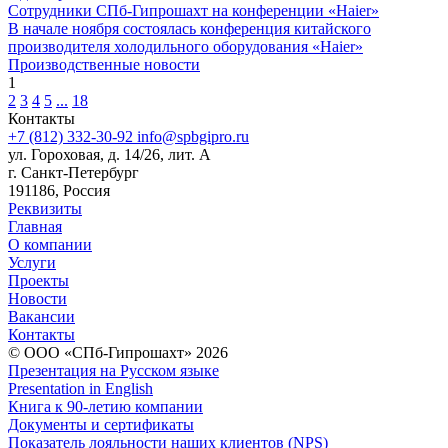
Сотрудники СПб-Гипрошахт на конференции «Haier»
В начале ноября состоялась конференция китайского
производителя холодильного оборудования «Haier»
Производственные новости
1
2
3
4
5
...
18
Контакты
+7 (812) 332-30-92
info@spbgipro.ru
ул. Гороховая, д. 14/26, лит. А
г. Санкт-Петербург
191186, Россия
Реквизиты
Главная
О компании
Услуги
Проекты
Новости
Вакансии
Контакты
© ООО «СПб-Гипрошахт» 2026
Презентация на Русском языке
Presentation in English
Книга к 90-летию компании
Документы и сертификаты
Показатель лояльности наших клиентов (NPS)