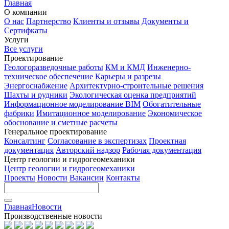
Главная
О компании
О нас
Партнерство
Клиенты и отзывы
Документы и
Сертифкаты
Услуги
Все услуги
Проектирование
Геологоразведочные работы
КМ и КМД
Инженерно-
техническое обеспечение
Карьеры и разрезы
Энергоснабжение
Архитектурно-строительные решения
Шахты и рудники
Экологическая оценка предприятий
Информационное моделирование BIM
Обогатительные
фабрики
Имитационное моделирование
Экономическое
обоснование и сметные расчеты
Генеральное проектирование
Консалтинг
Согласование в экспертизах
Проектная
документация
Авторский надзор
Рабочая документация
Центр геологии и гидрогеомеханики
Центр геологии и гидрогеомеханики
Проекты
Новости
Вакансии
Контакты
Главная
Новости
Производственные новости