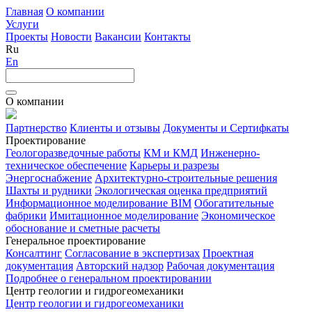
Главная
О компании
Услуги
Проекты
Новости
Вакансии
Контакты
Ru
En
О компании
Партнерство
Клиенты и отзывы
Документы и Сертифкаты
Проектирование
Геологоразведочные работы
КМ и КМД
Инженерно-
техническое обеспечение
Карьеры и разрезы
Энергоснабжение
Архитектурно-строительные решения
Шахты и рудники
Экологическая оценка предприятий
Информационное моделирование BIM
Обогатительные
фабрики
Имитационное моделирование
Экономическое
обоснование и сметные расчеты
Генеральное проектирование
Консалтинг
Согласование в экспертизах
Проектная
документация
Авторский надзор
Рабочая документация
Подробнее о генеральном проектировании
Центр геологии и гидрогеомеханики
Центр геологии и гидрогеомеханики