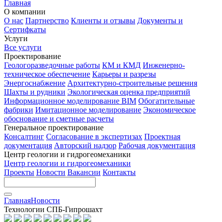
Главная
О компании
О нас
Партнерство
Клиенты и отзывы
Документы и
Сертифкаты
Услуги
Все услуги
Проектирование
Геологоразведочные работы
КМ и КМД
Инженерно-
техническое обеспечение
Карьеры и разрезы
Энергоснабжение
Архитектурно-строительные решения
Шахты и рудники
Экологическая оценка предприятий
Информационное моделирование BIM
Обогатительные
фабрики
Имитационное моделирование
Экономическое
обоснование и сметные расчеты
Генеральное проектирование
Консалтинг
Согласование в экспертизах
Проектная
документация
Авторский надзор
Рабочая документация
Центр геологии и гидрогеомеханики
Центр геологии и гидрогеомеханики
Проекты
Новости
Вакансии
Контакты
Главная
Новости
Технологии СПБ-Гипрошахт