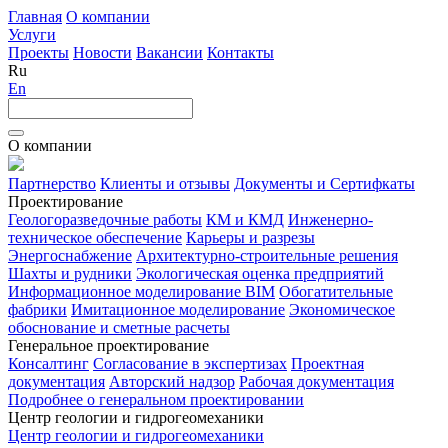
Главная
О компании
Услуги
Проекты
Новости
Вакансии
Контакты
Ru
En
О компании
Партнерство
Клиенты и отзывы
Документы и Сертифкаты
Проектирование
Геологоразведочные работы
КМ и КМД
Инженерно-
техническое обеспечение
Карьеры и разрезы
Энергоснабжение
Архитектурно-строительные решения
Шахты и рудники
Экологическая оценка предприятий
Информационное моделирование BIM
Обогатительные
фабрики
Имитационное моделирование
Экономическое
обоснование и сметные расчеты
Генеральное проектирование
Консалтинг
Согласование в экспертизах
Проектная
документация
Авторский надзор
Рабочая документация
Подробнее о генеральном проектировании
Центр геологии и гидрогеомеханики
Центр геологии и гидрогеомеханики