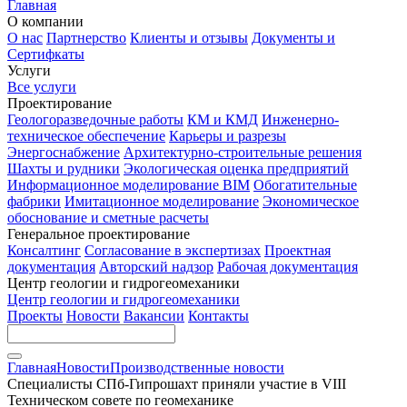
Главная
О компании
О нас
Партнерство
Клиенты и отзывы
Документы и
Сертифкаты
Услуги
Все услуги
Проектирование
Геологоразведочные работы
КМ и КМД
Инженерно-
техническое обеспечение
Карьеры и разрезы
Энергоснабжение
Архитектурно-строительные решения
Шахты и рудники
Экологическая оценка предприятий
Информационное моделирование BIM
Обогатительные
фабрики
Имитационное моделирование
Экономическое
обоснование и сметные расчеты
Генеральное проектирование
Консалтинг
Согласование в экспертизах
Проектная
документация
Авторский надзор
Рабочая документация
Центр геологии и гидрогеомеханики
Центр геологии и гидрогеомеханики
Проекты
Новости
Вакансии
Контакты
Главная
Новости
Производственные новости
Специалисты СПб-Гипрошахт приняли участие в VIII
Техническом совете по геомеханике