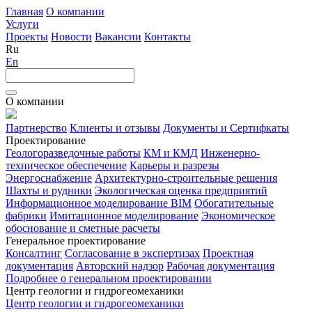
Главная
О компании
Услуги
Проекты
Новости
Вакансии
Контакты
Ru
En
О компании
Партнерство
Клиенты и отзывы
Документы и Сертифкаты
Проектирование
Геологоразведочные работы
КМ и КМД
Инженерно-
техническое обеспечение
Карьеры и разрезы
Энергоснабжение
Архитектурно-строительные решения
Шахты и рудники
Экологическая оценка предприятий
Информационное моделирование BIM
Обогатительные
фабрики
Имитационное моделирование
Экономическое
обоснование и сметные расчеты
Генеральное проектирование
Консалтинг
Согласование в экспертизах
Проектная
документация
Авторский надзор
Рабочая документация
Подробнее о генеральном проектировании
Центр геологии и гидрогеомеханики
Центр геологии и гидрогеомеханики