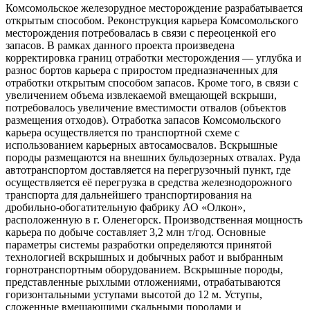
Комсомольское железорудное месторождение разрабатывается
открытым способом. Реконструкция карьера Комсомольского
месторождения потребовалась в связи с переоценкой его
запасов. В рамках данного проекта произведена
корректировка границ отработки месторождения — углубка и
разнос бортов карьера с приростом предназначенных для
отработки открытым способом запасов. Кроме того, в связи с
увеличением объема извлекаемой вмещающей вскрыши,
потребовалось увеличение вместимости отвалов (объектов
размещения отходов). Отработка запасов Комсомольского
карьера осуществляется по транспортной схеме с
использованием карьерных автосамосвалов. Вскрышные
породы размещаются на внешних бульдозерных отвалах. Руда
автотранспортом доставляется на перегрузочный пункт, где
осуществляется её перегрузка в средства железнодорожного
транспорта для дальнейшего транспортирования на
дробильно-обогатительную фабрику АО «Олкон»,
расположенную в г. Оленегорск. Производственная мощность
карьера по добыче составляет 3,2 млн т/год. Основные
параметры системы разработки определяются принятой
технологией вскрышных и добычных работ и выбранным
горнотранспортным оборудованием. Вскрышные породы,
представленные рыхлыми отложениями, отрабатываются
горизонтальными уступами высотой до 12 м. Уступы,
сложенные вмещающими скальными породами и