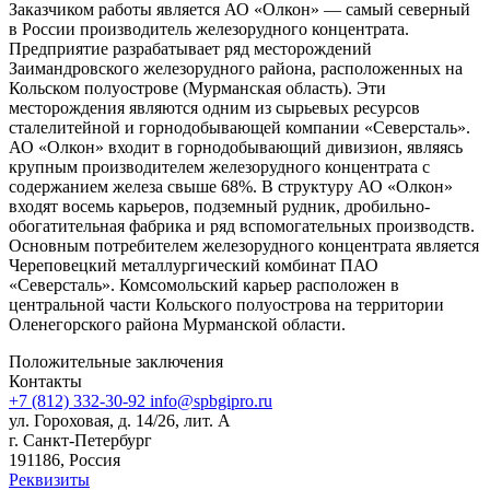
Заказчиком работы является АО «Олкон» — самый северный
в России производитель железорудного концентрата.
Предприятие разрабатывает ряд месторождений
Заимандровского железорудного района, расположенных на
Кольском полуострове (Мурманская область). Эти
месторождения являются одним из сырьевых ресурсов
сталелитейной и горнодобывающей компании «Северсталь».
АО «Олкон» входит в горнодобывающий дивизион, являясь
крупным производителем железорудного концентрата с
содержанием железа свыше 68%. В структуру АО «Олкон»
входят восемь карьеров, подземный рудник, дробильно-
обогатительная фабрика и ряд вспомогательных производств.
Основным потребителем железорудного концентрата является
Череповецкий металлургический комбинат ПАО
«Северсталь». Комсомольский карьер расположен в
центральной части Кольского полуострова на территории
Оленегорского района Мурманской области.
Положительные заключения
Контакты
+7 (812) 332-30-92
info@spbgipro.ru
ул. Гороховая, д. 14/26, лит. А
г. Санкт-Петербург
191186, Россия
Реквизиты