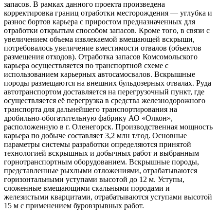
запасов. В рамках данного проекта произведена
корректировка границ отработки месторождения — углубка и
разнос бортов карьера с приростом предназначенных для
отработки открытым способом запасов. Кроме того, в связи с
увеличением объема извлекаемой вмещающей вскрыши,
потребовалось увеличение вместимости отвалов (объектов
размещения отходов). Отработка запасов Комсомольского
карьера осуществляется по транспортной схеме с
использованием карьерных автосамосвалов. Вскрышные
породы размещаются на внешних бульдозерных отвалах. Руда
автотранспортом доставляется на перегрузочный пункт, где
осуществляется её перегрузка в средства железнодорожного
транспорта для дальнейшего транспортирования на
дробильно-обогатительную фабрику АО «Олкон»,
расположенную в г. Оленегорск. Производственная мощность
карьера по добыче составляет 3,2 млн т/год. Основные
параметры системы разработки определяются принятой
технологией вскрышных и добычных работ и выбранным
горнотранспортным оборудованием. Вскрышные породы,
представленные рыхлыми отложениями, отрабатываются
горизонтальными уступами высотой до 12 м. Уступы,
сложенные вмещающими скальными породами и
железистыми кварцитами, отрабатываются уступами высотой
15 м с применением буровзрывных работ.