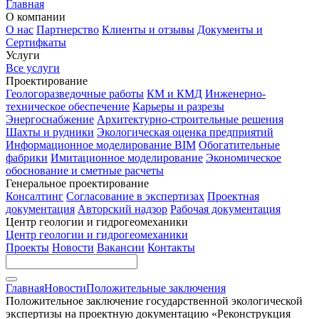
Главная
О компании
О нас
Партнерство
Клиенты и отзывы
Документы и
Сертифкаты
Услуги
Все услуги
Проектирование
Геологоразведочные работы
КМ и КМД
Инженерно-
техническое обеспечение
Карьеры и разрезы
Энергоснабжение
Архитектурно-строительные решения
Шахты и рудники
Экологическая оценка предприятий
Информационное моделирование BIM
Обогатительные
фабрики
Имитационное моделирование
Экономическое
обоснование и сметные расчеты
Генеральное проектирование
Консалтинг
Согласование в экспертизах
Проектная
документация
Авторский надзор
Рабочая документация
Центр геологии и гидрогеомеханики
Центр геологии и гидрогеомеханики
Проекты
Новости
Вакансии
Контакты
Главная
Новости
Положительные заключения
Положительное заключение государственной экологической
экспертизы на проектную документацию «Реконструкция