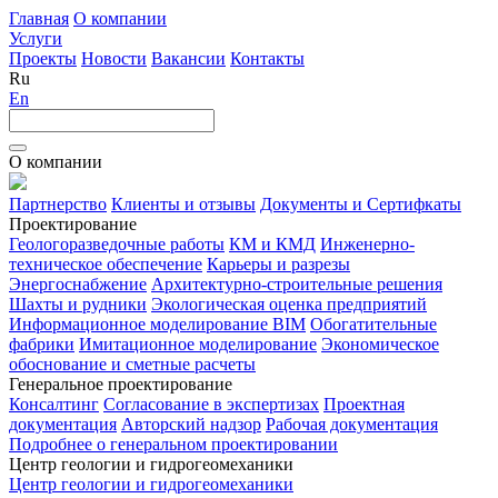
Главная
О компании
Услуги
Проекты
Новости
Вакансии
Контакты
Ru
En
О компании
Партнерство
Клиенты и отзывы
Документы и Сертифкаты
Проектирование
Геологоразведочные работы
КМ и КМД
Инженерно-
техническое обеспечение
Карьеры и разрезы
Энергоснабжение
Архитектурно-строительные решения
Шахты и рудники
Экологическая оценка предприятий
Информационное моделирование BIM
Обогатительные
фабрики
Имитационное моделирование
Экономическое
обоснование и сметные расчеты
Генеральное проектирование
Консалтинг
Согласование в экспертизах
Проектная
документация
Авторский надзор
Рабочая документация
Подробнее о генеральном проектировании
Центр геологии и гидрогеомеханики
Центр геологии и гидрогеомеханики