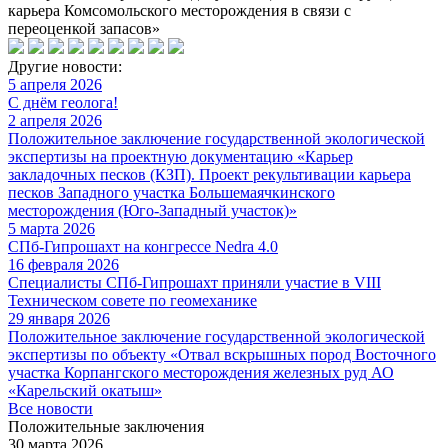
карьера Комсомольского месторождения в связи с
переоценкой запасов»
Другие новости:
5 апреля 2026
С днём геолога!
2 апреля 2026
Положительное заключение государственной экологической
экспертизы на проектную документацию «Карьер
закладочных песков (КЗП). Проект рекультивации карьера
песков Западного участка Большемаячкинского
месторождения (Юго-Западный участок)»
5 марта 2026
СПб-Гипрошахт на конгрессе Nedra 4.0
16 февраля 2026
Специалисты СПб-Гипрошахт приняли участие в VIII
Техническом совете по геомеханике
29 января 2026
Положительное заключение государственной экологической
экспертизы по объекту «Отвал вскрышных пород Восточного
участка Корпангского месторождения железных руд АО
«Карельский окатыш»
Все новости
Положительные заключения
30 марта 2026