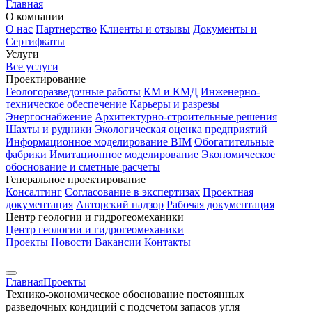
Главная
О компании
О нас
Партнерство
Клиенты и отзывы
Документы и
Сертифкаты
Услуги
Все услуги
Проектирование
Геологоразведочные работы
КМ и КМД
Инженерно-
техническое обеспечение
Карьеры и разрезы
Энергоснабжение
Архитектурно-строительные решения
Шахты и рудники
Экологическая оценка предприятий
Информационное моделирование BIM
Обогатительные
фабрики
Имитационное моделирование
Экономическое
обоснование и сметные расчеты
Генеральное проектирование
Консалтинг
Согласование в экспертизах
Проектная
документация
Авторский надзор
Рабочая документация
Центр геологии и гидрогеомеханики
Центр геологии и гидрогеомеханики
Проекты
Новости
Вакансии
Контакты
Главная
Проекты
Технико-экономическое обоснование постоянных
разведочных кондиций с подсчетом запасов угля