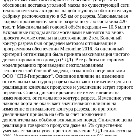
обоснована доставка угольной массы по существующей сети
технологических автодорог на действующую обогатительную
фабрику, расположенную в 6,5 км от разреза. Максимальная
годовая производительность разреза по углю составила 420
тыс. т. Максимальный годовой объём вскрыши — 10,5 млн т.
Вскрышные породы автосамосвалами вывозятся во вновь
проектируемые отвалы на расстояние до 2 км. Конечный
контур разреза был определён методом оптимизации в
программном обеспечении Micromine 2016. За оценочный
критерий оптимизации была принята максимизация чистого
дисконтированного дохода (ЧДД). Все работы по горному
моделированию произведены с использованием
геологической блочной модели, созданной специалистами
ООО "СПб-Гипрошахт". Основное влияние на изменение
оптимальных контуров разреза оказывают снижение цены на
реализацию конечных продуктов и увеличение затрат горного
передела. Ставка дисконтирования не имеет влияния на
изменчивость оптимального контура разреза. Изменение угла
наклона борта не оказывает значительного влияния на
изменение оптимального контура разреза, но при этом
увеличивает прибыль на 64% за счёт исключения
дополнительных объёмов вскрышных пород. Снижение цены
реализации товарного продукта даже на 5% существенно
уменьшает запасы угля, при этом значение ЧДД снижается на