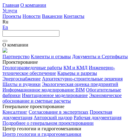
Главная
О компании
Услуги
Проекты
Новости
Вакансии
Контакты
Ru
En
О компании
Партнерство
Клиенты и отзывы
Документы и Сертифкаты
Проектирование
Геологоразведочные работы
КМ и КМД
Инженерно-
техническое обеспечение
Карьеры и разрезы
Энергоснабжение
Архитектурно-строительные решения
Шахты и рудники
Экологическая оценка предприятий
Информационное моделирование BIM
Обогатительные
фабрики
Имитационное моделирование
Экономическое
обоснование и сметные расчеты
Генеральное проектирование
Консалтинг
Согласование в экспертизах
Проектная
документация
Авторский надзор
Рабочая документация
Подробнее о генеральном проектировании
Центр геологии и гидрогеомеханики
Центр геологии и гидрогеомеханики