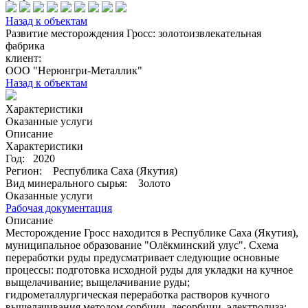
Назад к объектам
Развитие месторождения Гросс: золотоизвлекательная
фабрика
клиент:
ООО "Нерюнгри-Металлик"
Назад к объектам
Характеристики
Оказанные услуги
Описание
Характеристики
Год:
2020
Регион:
Республика Саха (Якутия)
Вид минерального сырья:
Золото
Оказанные услуги
Рабочая документация
Описание
Месторождение Гросс находится в Республике Саха (Якутия),
муниципальное образование "Олёкминский улус". Схема
переработки руды предусматривает следующие основные
процессы: подготовка исходной руды для укладки на кучное
выщелачивание; выщелачивание руды;
гидрометаллургическая переработка растворов кучного
выщелачивания методом сорбции, десорбции, электролиза;