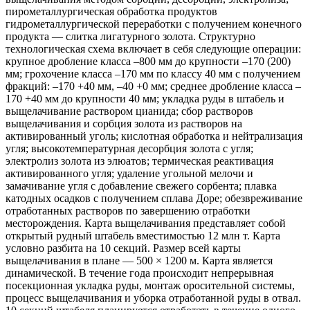
пирометаллургическая обработка продуктов
гидрометаллургической переработки с получением конечного
продукта — слитка лигатурного золота. Структурно
технологическая схема включает в себя следующие операции:
крупное дробление класса –800 мм до крупности –170 (200)
мм; грохочение класса –170 мм по классу 40 мм с получением
фракций: –170 +40 мм, –40 +0 мм; среднее дробление класса –
170 +40 мм до крупности 40 мм; укладка руды в штабель и
выщелачивание раствором цианида; сбор растворов
выщелачивания и сорбция золота из растворов на
активированный уголь; кислотная обработка и нейтрализация
угля; высокотемпературная десорбция золота с угля;
электролиз золота из элюатов; термическая реактивация
активированного угля; удаление угольной мелочи и
замачивание угля с добавление свежего сорбента; плавка
катодных осадков с получением сплава Доре; обезвреживание
отработанных растворов по завершению отработки
месторождения. Карта выщелачивания представляет собой
открытый рудный штабель вместимостью 12 млн т. Карта
условно разбита на 10 секций. Размер всей карты
выщелачивания в плане — 500 × 1200 м. Карта является
динамической. В течение года происходит непрерывная
посекционная укладка руды, монтаж оросительной системы,
процесс выщелачивания и уборка отработанной руды в отвал.