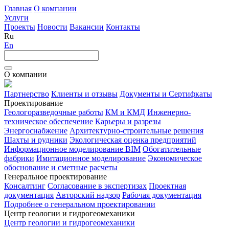
Главная
О компании
Услуги
Проекты
Новости
Вакансии
Контакты
Ru
En
О компании
Партнерство
Клиенты и отзывы
Документы и Сертифкаты
Проектирование
Геологоразведочные работы
КМ и КМД
Инженерно-
техническое обеспечение
Карьеры и разрезы
Энергоснабжение
Архитектурно-строительные решения
Шахты и рудники
Экологическая оценка предприятий
Информационное моделирование BIM
Обогатительные
фабрики
Имитационное моделирование
Экономическое
обоснование и сметные расчеты
Генеральное проектирование
Консалтинг
Согласование в экспертизах
Проектная
документация
Авторский надзор
Рабочая документация
Подробнее о генеральном проектировании
Центр геологии и гидрогеомеханики
Центр геологии и гидрогеомеханики