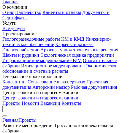
Главная
О компании
О нас
Партнерство
Клиенты и отзывы
Документы и
Сертифкаты
Услуги
Все услуги
Проектирование
Геологоразведочные работы
КМ и КМД
Инженерно-
техническое обеспечение
Карьеры и разрезы
Энергоснабжение
Архитектурно-строительные решения
Шахты и рудники
Экологическая оценка предприятий
Информационное моделирование BIM
Обогатительные
фабрики
Имитационное моделирование
Экономическое
обоснование и сметные расчеты
Генеральное проектирование
Консалтинг
Согласование в экспертизах
Проектная
документация
Авторский надзор
Рабочая документация
Центр геологии и гидрогеомеханики
Центр геологии и гидрогеомеханики
Проекты
Новости
Вакансии
Контакты
Главная
Проекты
Развитие месторождения Гросс: золотоизвлекательная
фабрика