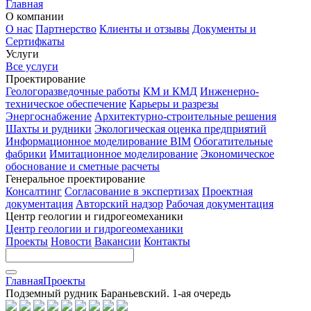
Главная
О компании
О нас
Партнерство
Клиенты и отзывы
Документы и
Сертифкаты
Услуги
Все услуги
Проектирование
Геологоразведочные работы
КМ и КМД
Инженерно-
техническое обеспечение
Карьеры и разрезы
Энергоснабжение
Архитектурно-строительные решения
Шахты и рудники
Экологическая оценка предприятий
Информационное моделирование BIM
Обогатительные
фабрики
Имитационное моделирование
Экономическое
обоснование и сметные расчеты
Генеральное проектирование
Консалтинг
Согласование в экспертизах
Проектная
документация
Авторский надзор
Рабочая документация
Центр геологии и гидрогеомеханики
Центр геологии и гидрогеомеханики
Проекты
Новости
Вакансии
Контакты
Главная
Проекты
Подземный рудник Бараньевский. 1-ая очередь