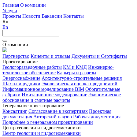
Главная
О компании
Услуги
Проекты
Новости
Вакансии
Контакты
Ru
En
О компании
Партнерство
Клиенты и отзывы
Документы и Сертифкаты
Проектирование
Геологоразведочные работы
КМ и КМД
Инженерно-
техническое обеспечение
Карьеры и разрезы
Энергоснабжение
Архитектурно-строительные решения
Шахты и рудники
Экологическая оценка предприятий
Информационное моделирование BIM
Обогатительные
фабрики
Имитационное моделирование
Экономическое
обоснование и сметные расчеты
Генеральное проектирование
Консалтинг
Согласование в экспертизах
Проектная
документация
Авторский надзор
Рабочая документация
Подробнее о генеральном проектировании
Центр геологии и гидрогеомеханики
Центр геологии и гидрогеомеханики