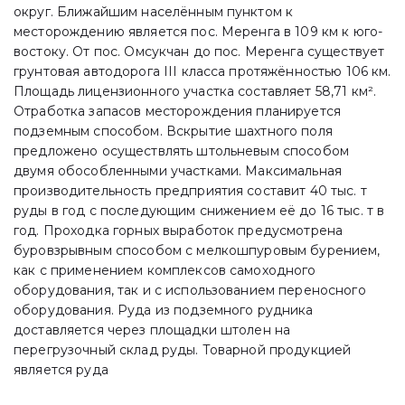
округ. Ближайшим населённым пунктом к
месторождению является пос. Меренга в 109 км к юго-
востоку. От пос. Омсукчан до пос. Меренга существует
грунтовая автодорога III класса протяжённостью 106 км.
Площадь лицензионного участка составляет 58,71 км².
Отработка запасов месторождения планируется
подземным способом. Вскрытие шахтного поля
предложено осуществлять штольневым способом
двумя обособленными участками. Максимальная
производительность предприятия составит 40 тыс. т
руды в год с последующим снижением её до 16 тыс. т в
год. Проходка горных выработок предусмотрена
буровзрывным способом с мелкошпуровым бурением,
как с применением комплексов самоходного
оборудования, так и с использованием переносного
оборудования. Руда из подземного рудника
доставляется через площадки штолен на
перегрузочный склад руды. Товарной продукцией
является руда