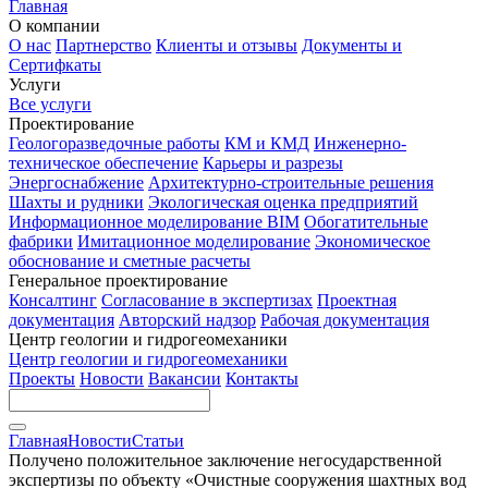
Главная
О компании
О нас
Партнерство
Клиенты и отзывы
Документы и
Сертифкаты
Услуги
Все услуги
Проектирование
Геологоразведочные работы
КМ и КМД
Инженерно-
техническое обеспечение
Карьеры и разрезы
Энергоснабжение
Архитектурно-строительные решения
Шахты и рудники
Экологическая оценка предприятий
Информационное моделирование BIM
Обогатительные
фабрики
Имитационное моделирование
Экономическое
обоснование и сметные расчеты
Генеральное проектирование
Консалтинг
Согласование в экспертизах
Проектная
документация
Авторский надзор
Рабочая документация
Центр геологии и гидрогеомеханики
Центр геологии и гидрогеомеханики
Проекты
Новости
Вакансии
Контакты
Главная
Новости
Статьи
Получено положительное заключение негосударственной
экспертизы по объекту «Очистные сооружения шахтных вод