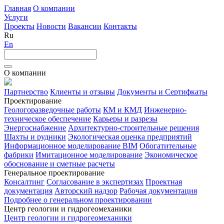
Главная
О компании
Услуги
Проекты
Новости
Вакансии
Контакты
Ru
En
О компании
Партнерство
Клиенты и отзывы
Документы и Сертифкаты
Проектирование
Геологоразведочные работы
КМ и КМД
Инженерно-
техническое обеспечение
Карьеры и разрезы
Энергоснабжение
Архитектурно-строительные решения
Шахты и рудники
Экологическая оценка предприятий
Информационное моделирование BIM
Обогатительные
фабрики
Имитационное моделирование
Экономическое
обоснование и сметные расчеты
Генеральное проектирование
Консалтинг
Согласование в экспертизах
Проектная
документация
Авторский надзор
Рабочая документация
Подробнее о генеральном проектировании
Центр геологии и гидрогеомеханики
Центр геологии и гидрогеомеханики