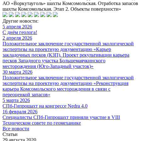
АО «Воркутауголь» шахты Комсомольская. Отработка запасов
шахты Комсомольская. Этап 2. Объекты поверхности»
Другие новости:
5 апреля 2026
С днём геолога!
2 апреля 2026
Положительное заключение государственной экологической
экспертизы на проектную документацию «Карьер
закладочных песков (КЗП). Проект рекультивации карьера
песков Западного участка Большемаячкинского
месторождения (Юго-Западный участок)»
30 марта 2026
Положительное заключение государственной экологической
экспертизы на проектную документацию «Реконструкция
карьера Комсомольского месторождения в связи с
переоценкой запасов»
5 марта 2026
СПб-Гипрошахт на конгрессе Nedra 4.0
16 февраля 2026
Специалисты СПб-Гипрошахт приняли участие в VIII
Техническом совете по геомеханике
Все новости
Статьи
29 августа 2020