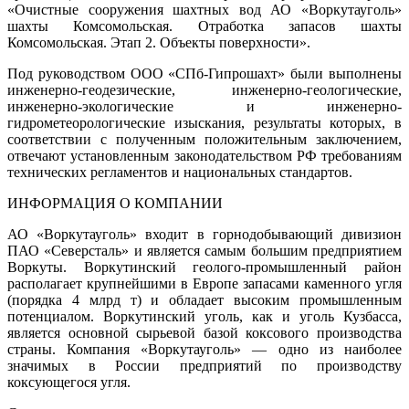
«Очистные сооружения шахтных вод АО «Воркутауголь»
шахты Комсомольская. Отработка запасов шахты
Комсомольская. Этап 2. Объекты поверхности».
Под руководством ООО «СПб-Гипрошахт» были выполнены
инженерно-геодезические, инженерно-геологические,
инженерно-экологические и инженерно-
гидрометеорологические изыскания, результаты которых, в
соответствии с полученным положительным заключением,
отвечают установленным законодательством РФ требованиям
технических регламентов и национальных стандартов.
ИНФОРМАЦИЯ О КОМПАНИИ
АО «Воркутауголь» входит в горнодобывающий дивизион
ПАО «Северсталь» и является самым большим предприятием
Воркуты. Воркутинский геолого-промышленный район
располагает крупнейшими в Европе запасами каменного угля
(порядка 4 млрд т) и обладает высоким промышленным
потенциалом. Воркутинский уголь, как и уголь Кузбасса,
является основной сырьевой базой коксового производства
страны. Компания «Воркутауголь» — одно из наиболее
значимых в России предприятий по производству
коксующегося угля.