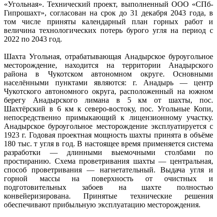
«Угольная». Технический проект, выполненный ООО «СПб-
Гипрошахт», согласован на срок до 31 декабря 2043 года, в
том числе приняты календарный план горных работ и
величина технологических потерь бурого угля на период с
2022 по 2043 год.
Шахта Угольная, отрабатывающая Анадырское буроугольное
месторождение, находится на территории Анадырского
района в Чукотском автономном округе. Основными
населёнными пунктами являются: г. Анадырь — центр
Чукотского автономного округа, расположенный на южном
берегу Анадырского лимана в 5 км от шахты, пос.
Шахтёрский в 6 км к северо-востоку, пос. Угольные Копи,
непосредственно примыкающий к лицензионному участку.
Анадырское буроугольное месторождение эксплуатируется с
1923 г. Годовая проектная мощность шахты принята в объёме
180 тыс. т угля в год. В настоящее время применяется система
разработки — длинными выемочными столбами по
простиранию. Схема проветривания шахты — центральная,
способ проветривания — нагнетательный. Выдача угля и
горной массы на поверхность от очистных и
подготовительных забоев на шахте полностью
конвейеризирована. Принятые технические решения
обеспечивают прибыльную эксплуатацию месторождения.