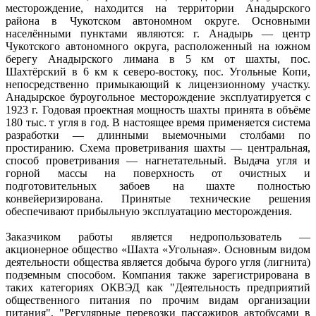
месторождение, находится на территории Анадырского
района в Чукотском автономном округе. Основными
населёнными пунктами являются: г. Анадырь — центр
Чукотского автономного округа, расположенный на южном
берегу Анадырского лимана в 5 км от шахты, пос.
Шахтёрский в 6 км к северо-востоку, пос. Угольные Копи,
непосредственно примыкающий к лицензионному участку.
Анадырское буроугольное месторождение эксплуатируется с
1923 г. Годовая проектная мощность шахты принята в объёме
180 тыс. т угля в год. В настоящее время применяется система
разработки — длинными выемочными столбами по
простиранию. Схема проветривания шахты — центральная,
способ проветривания — нагнетательный. Выдача угля и
горной массы на поверхность от очистных и
подготовительных забоев на шахте полностью
конвейеризирована. Принятые технические решения
обеспечивают прибыльную эксплуатацию месторождения.
Заказчиком работы является недропользователь —
акционерное общество «Шахта «Угольная». Основным видом
деятельности общества является добыча бурого угля (лигнита)
подземным способом. Компания также зарегистрирована в
таких категориях ОКВЭД как "Деятельность предприятий
общественного питания по прочим видам организации
питания", "Регулярные перевозки пассажиров автобусами в