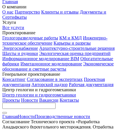
Главная
О компании
О нас
Партнерство
Клиенты и отзывы
Документы и
Сертифкаты
Услуги
Все услуги
Проектирование
Геологоразведочные работы
КМ и КМД
Инженерно-
техническое обеспечение
Карьеры и разрезы
Энергоснабжение
Архитектурно-строительные решения
Шахты и рудники
Экологическая оценка предприятий
Информационное моделирование BIM
Обогатительные
фабрики
Имитационное моделирование
Экономическое
обоснование и сметные расчеты
Генеральное проектирование
Консалтинг
Согласование в экспертизах
Проектная
документация
Авторский надзор
Рабочая документация
Центр геологии и гидрогеомеханики
Центр геологии и гидрогеомеханики
Проекты
Новости
Вакансии
Контакты
Главная
Новости
Производственные новости
Согласование Технического проекта «Разработка
Анадырского буроугольного месторождения. Отработка