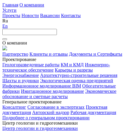
Главная
О компании
Услуги
Проекты
Новости
Вакансии
Контакты
Ru
En
О компании
Партнерство
Клиенты и отзывы
Документы и Сертифкаты
Проектирование
Геологоразведочные работы
КМ и КМД
Инженерно-
техническое обеспечение
Карьеры и разрезы
Энергоснабжение
Архитектурно-строительные решения
Шахты и рудники
Экологическая оценка предприятий
Информационное моделирование BIM
Обогатительные
фабрики
Имитационное моделирование
Экономическое
обоснование и сметные расчеты
Генеральное проектирование
Консалтинг
Согласование в экспертизах
Проектная
документация
Авторский надзор
Рабочая документация
Подробнее о генеральном проектировании
Центр геологии и гидрогеомеханики
Центр геологии и гидрогеомеханики