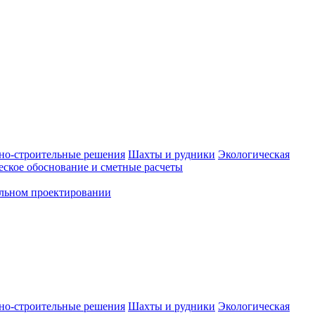
но-строительные решения
Шахты и рудники
Экологическая
ское обоснование и сметные расчеты
альном проектировании
но-строительные решения
Шахты и рудники
Экологическая