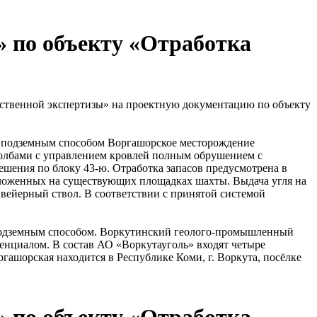
 по объекту «Отработка
рственной экспертизы» на проектную документацию по объекту
т подземным способом Воргашорское месторождение
столбами с управлением кровлей полным обрушением с
шения по блоку 43-ю. Отработка запасов предусмотрена в
положенных на существующих площадках шахты. Выдача угля на
вейерный ствол. В соответствии с принятой системой
я подземным способом. Воркутинский геолого-промышленный
енциалом. В состав АО «Воркутауголь» входят четыре
гашорская находится в Республике Коми, г. Воркута, посёлке