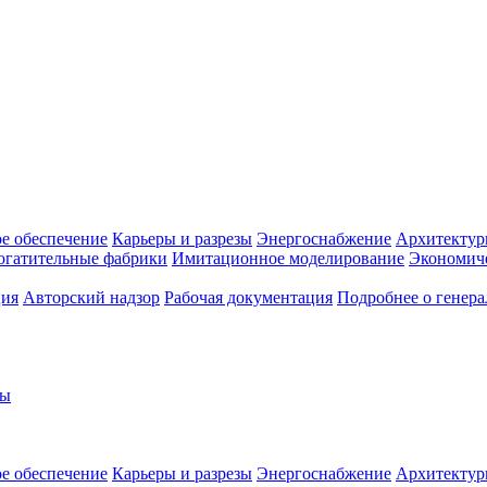
е обеспечение
Карьеры и разрезы
Энергоснабжение
Архитектур
огатительные фабрики
Имитационное моделирование
Экономиче
ция
Авторский надзор
Рабочая документация
Подробнее о генер
ты
е обеспечение
Карьеры и разрезы
Энергоснабжение
Архитектур