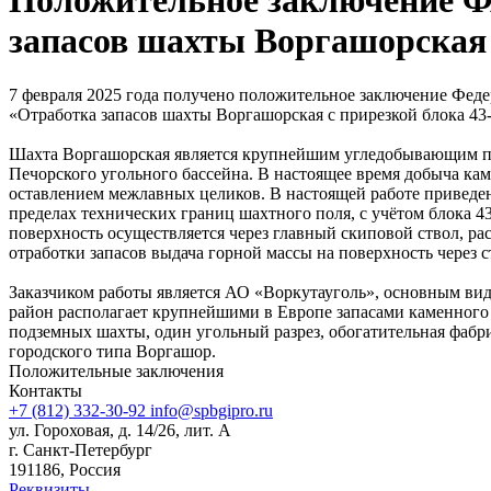
Положительное заключение ФА
запасов шахты Воргашорская 
7 февраля 2025 года получено положительное заключение Фед
«Отработка запасов шахты Воргашорская с прирезкой блока 4
Шахта Воргашорская является крупнейшим угледобывающим пр
Печорского угольного бассейна. В настоящее время добыча ка
оставлением межлавных целиков. В настоящей работе приведен
пределах технических границ шахтного поля, с учётом блока
поверхность осуществляется через главный скиповой ствол, р
отработки запасов выдача горной массы на поверхность через с
Заказчиком работы является АО «Воркутауголь», основным ви
район располагает крупнейшими в Европе запасами каменного 
подземных шахты, один угольный разрез, обогатительная фабри
городского типа Воргашор.
Положительные заключения
Контакты
+7 (812) 332-30-92
info@spbgipro.ru
ул. Гороховая, д. 14/26, лит. А
г. Санкт-Петербург
191186, Россия
Реквизиты