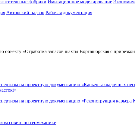
огатительные фабрики
Имитационное моделирование
Экономиче
ция
Авторский надзор
Рабочая документация
о объекту «Отработка запасов шахты Воргашорская с прирезкой
спертизы на проектную документацию «Карьер закладочных песк
часток)»
спертизы на проектную документацию «Реконструкция карьера К
ком совете по геомеханике