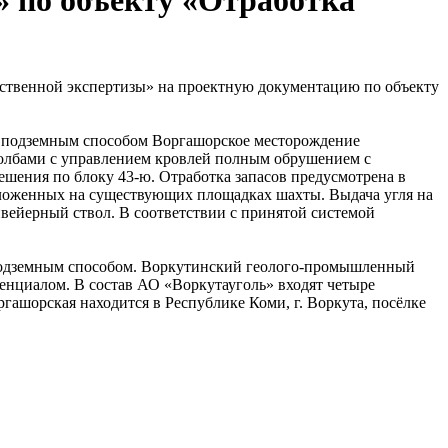
 по объекту «Отработка
рственной экспертизы» на проектную документацию по объекту
т подземным способом Воргашорское месторождение
столбами с управлением кровлей полным обрушением с
шения по блоку 43-ю. Отработка запасов предусмотрена в
положенных на существующих площадках шахты. Выдача угля на
вейерный ствол. В соответствии с принятой системой
я подземным способом. Воркутинский геолого-промышленный
енциалом. В состав АО «Воркутауголь» входят четыре
гашорская находится в Республике Коми, г. Воркута, посёлке