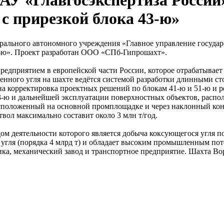
У «Главгосэкспертиза России»
с прирезкой блока 43-ю»
ерального автономного учреждения «Главное управление госуда
3-ю». Проект разработан ООО «СПб-Гипрошахт».
едприятием в европейской части России, которое отрабатывае
менного угля на шахте ведётся системой разработки длинными 
а корректировка проектных решений по блокам 41-ю и 51-ю и ре
 43-ю и дальнейшей эксплуатации поверхностных объектов, рас
асположенный на основной промплощадке и через наклонный кон
твол максимально составит около 3 млн т/год.
дом деятельности которого является добыча коксующегося угл
угля (порядка 4 млрд т) и обладает высоким промышленным пот
ка, механический завод и транспортное предприятие. Шахта Вор