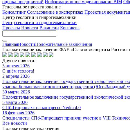
оценка предприятий
Информационное моделирование BIM
Об
Генеральное проектирование
Консалтинг
Согласование в экспертизах
Проектная документа
Центр геологии и гидрогеомеханики
Центр геологии и гидрогеомеханики
Проекты
Новости
Вакансии
Контакты
Главная
Новости
Положительные заключения
Положительное заключение ФАУ «Главгосэкспертиза России» п
Другие новости:
5 апреля 2026
С днём геолога!
2 апреля 2026
Положительное заключение государственной экологической эк
участка Большемаячкинского месторождения (Юго-Западный у
30 марта 2026
Положительное заключение государственной экологической эк
5 марта 2026
СПб-Гипрошахт на конгрессе Nedra 4.0
16 февраля 2026
Специалисты СПб-Гипрошахт приняли участие в VIII Техничес
Все новости
Положительные заключения