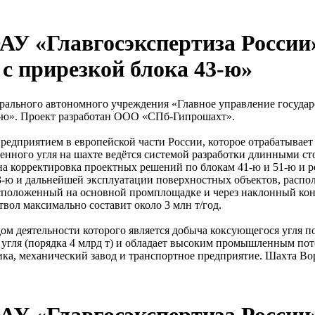
У «Главгосэкспертиза России»
с прирезкой блока 43-ю»
ерального автономного учреждения «Главное управление госуда
3-ю». Проект разработан ООО «СПб-Гипрошахт».
едприятием в европейской части России, которое отрабатывае
менного угля на шахте ведётся системой разработки длинными 
а корректировка проектных решений по блокам 41-ю и 51-ю и ре
 43-ю и дальнейшей эксплуатации поверхностных объектов, рас
асположенный на основной промплощадке и через наклонный кон
твол максимально составит около 3 млн т/год.
дом деятельности которого является добыча коксующегося угл
угля (порядка 4 млрд т) и обладает высоким промышленным пот
ка, механический завод и транспортное предприятие. Шахта Вор