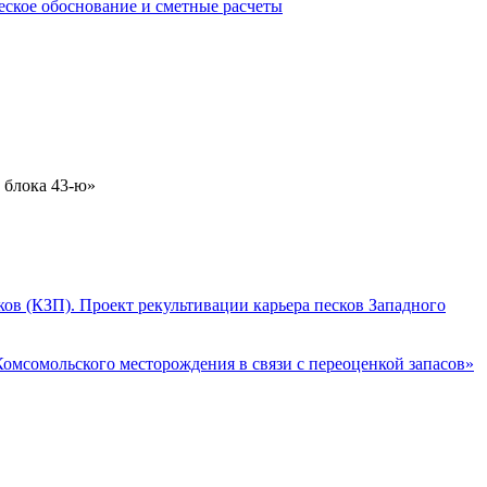
ское обоснование и сметные расчеты
 блока 43-ю»
ов (КЗП). Проект рекультивации карьера песков Западного
омсомольского месторождения в связи с переоценкой запасов»