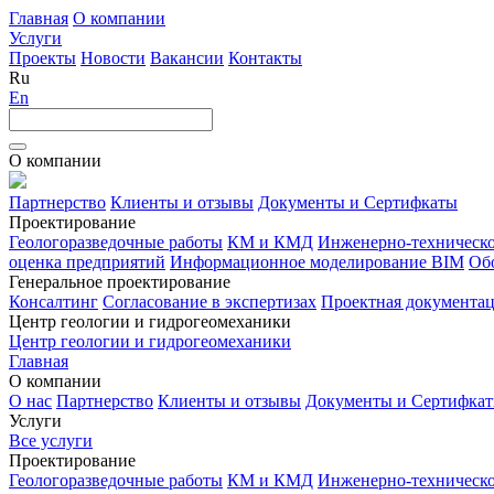
Главная
О компании
Услуги
Проекты
Новости
Вакансии
Контакты
Ru
En
О компании
Партнерство
Клиенты и отзывы
Документы и Сертифкаты
Проектирование
Геологоразведочные работы
КМ и КМД
Инженерно-техническо
оценка предприятий
Информационное моделирование BIM
Об
Генеральное проектирование
Консалтинг
Согласование в экспертизах
Проектная документа
Центр геологии и гидрогеомеханики
Центр геологии и гидрогеомеханики
Главная
О компании
О нас
Партнерство
Клиенты и отзывы
Документы и Сертифка
Услуги
Все услуги
Проектирование
Геологоразведочные работы
КМ и КМД
Инженерно-техническо